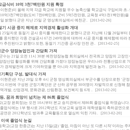
교급식비 10억 3천7백만원 지원 확정
 이현준)이 올해 지역 각급 학교에 지원할 우수 농축산물 학교급식 구입비와 초․
10억3천7백만원(도비 7천6백만원, 군비 5억5천만원, 교육청 4억1천1백만원)
일 밝혔다.군은 지난 25일 군 영상회의실에서 예천군.. [2013-02-26]
절기 시공 중지 해제로 지역경제 활성화 개대
 25일자로 동절기 공사 중지를 해제한다고 밝혔다.군은 지난해 12월 26일부터
를 중지했던 각종 건설공사 67건 249억원에 대하여 시공 중지를 해제함에 따라
 추진된다고 밝혔다.또한, 동절기 기간중 공사장 안전 관.. [2013-02-25]
천군수 양잠농업인과 간담회 가져
수는 21일 오전 11시 30분 예천양잠농협 회의실에서 전국최고 양잠의 고장인
양잠산업 활성화를 위해 간담회를 가졌다.양잠농업은 우리나라 전통산업으로 7
가 경제발전에 크게 기여하였을 뿐 아니라 지역경제 발전과 농가.. [2013-02-21
기획단 구성, 발대식 가져
이현준)은 지난 20일 오후 4시 군청 영상회의실에서 부군수를 단장으로한 ‘군정
했다.이번에 구성된 군정기획단은 군 산하 공무원 30여명이 자발적으로 신청해 
개발, 산업경제, 문화관광, 산림환경, 보건복지 등 6개 .. [2013-02-20]
, 꿈과 희망이 넘치는 제 86회 졸업식
교장 윤희정)는 오전 10시부터 본교 숭지관에서 제86회 졸업식을 하였습니다. 
 졸업식에는 1부 행사로 2012학년도 지보교육 설명과 재학생들의 축하공연으로
공연은 2012학년도 방과후 교육활동으로 열심히 익힌 기타.. [2013-02-20]
 이색 졸업식 눈길
교(교장 한종근)는 지난 15일(금) ‘졸업, 마침이 아닌 또 다른 시작’이라는 주