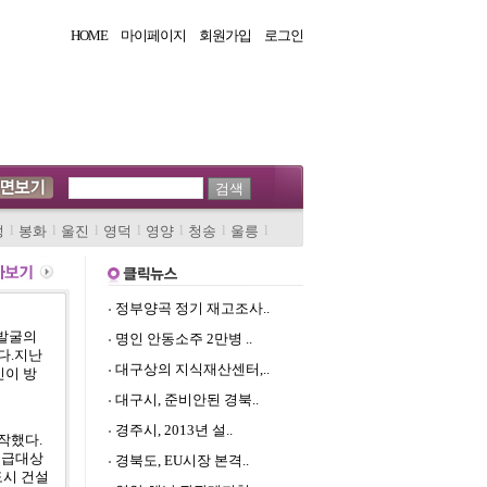
HOME
마이페이지
회원가입
로그인
l
l
l
l
l
l
l
성
봉화
울진
영덕
영양
청송
울릉
정부양곡 정기 재고조사..
책발굴의
명인 안동소주 2만병 ..
다.지난
대구상의 지식재산센터,..
민이 방
대구시, 준비안된 경북..
경주시, 2013년 설..
작했다.
공급대상
경북도, EU시장 본격..
도시 건설