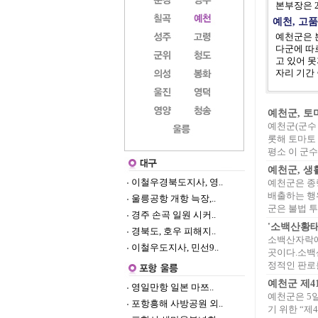
본부장은 
예천, 고
예천군은 
다군에 따
고 있어 
자리 기간
예천군, 토
예천군(군수 
롯해 토마토
평소 이 군수
예천군, 생
이철우경북도지사, 영..
예천군은 종
배출하는 행
울릉공항 개항 늑장,..
군은 불법 투기
경주 손곡 일원 시커..
'소백산황태
경북도, 호우 피해지..
소백산자락에
이철우도지사, 민선9..
곳이다.소백
정적인 판로를
예천군 제4
영일만항 일본 마쯔..
예천군은 5
포항흥해 사방공원 외..
기 위한 “제