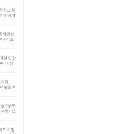
중학교 무
을 지원하기
 동해관련
 본격적으
 예천 양잠
0년대 생
]
 기획
참여했으며
총 3부로
 구성되었
제로 41명