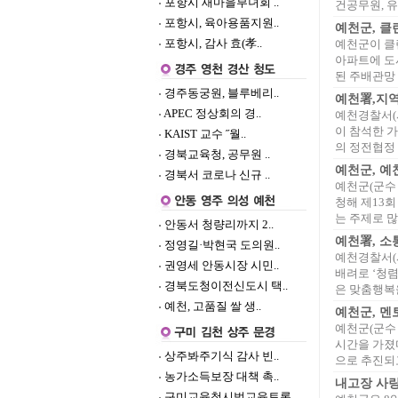
포항시 새마을부녀회 ..
건공무원, 유
포항시, 육아용품지원..
예천군, 클
포항시, 감사 효(孝..
예천군이 클
아파트에 도
된 주배관망 
경주동궁원, 블루베리..
예천署,지
APEC 정상회의 경..
예천경찰서(
이 참석한 
KAIST 교수 ˝월..
의 정전협정 
경북교육청, 공무원 ..
예천군, 예
경북서 코로나 신규 ..
예천군(군수
청해 제13
는 주제로 많은
안동서 청량리까지 2..
예천署, 소
정영길·박현국 도의원..
예천경찰서(
권영세 안동시장 시민..
배려로 ‘청
경북도청이전신도시 택..
은 맞춤행복을
예천, 고품질 쌀 생..
예천군, 멘
예천군(군수 
시간을 가졌
상주봐주기식 감사 빈..
으로 추진되고
농가소득보장 대책 촉..
내고장 사랑
구미교육청시범교육토론..