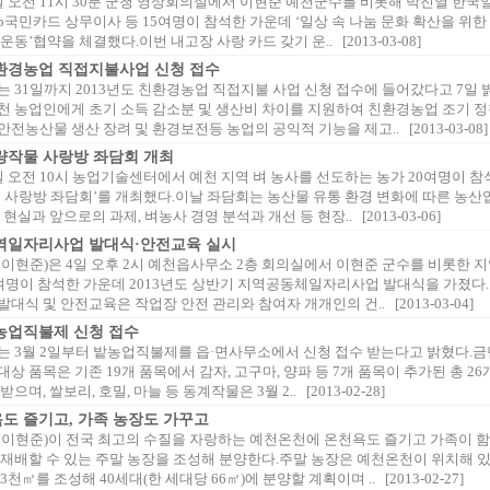
일 오전 11시 30분 군청 영상회의실에서 이현준 예천군수를 비롯해 박진열 한국
kb국민카드 상무이사 등 15여명이 참석한 가운데 ‘일상 속 나눔 문화 확산을 위한
운동’협약을 체결했다.이번 내고장 사랑 카드 갖기 운.. [2013-03-08]
환경농업 직접지불사업 신청 접수
 31일까지 2013년도 친환경농업 직접지불 사업 신청 접수에 들어갔다고 7일 
천 농업인에게 초기 소득 감소분 및 생산비 차이를 지원하여 친환경농업 조기 정
전농산물 생산 장려 및 환경보전등 농업의 공익적 기능을 제고.. [2013-03-08]
량작물 사랑방 좌담회 개최
 오전 10시 농업기술센터에서 예천 지역 벼 농사를 선도하는 농가 20여명이 참
물 사랑방 좌담회’를 개최했다.이날 좌담회는 농산물 유통 환경 변화에 따른 농산
현실과 앞으로의 과제, 벼농사 경영 분석과 개선 등 현장.. [2013-03-06]
지역일자리사업 발대식·안전교육 실시
 이현준)은 4일 오후 2시 예천읍사무소 2층 회의실에서 이현준 군수를 비롯한 
0여명이 참석한 가운데 2013년도 상반기 지역공동체일자리사업 발대식을 가졌다
대식 및 안전교육은 작업장 안전 관리와 참여자 개개인의 건.. [2013-03-04]
농업직불제 신청 접수
는 3월 2일부터 밭농업직불제를 읍·면사무소에서 신청 접수 받는다고 밝혔다.금
상 품목은 기존 19개 품목에서 감자, 고구마, 양파 등 7개 품목이 추가된 총 26
으며, 쌀보리, 호밀, 마늘 등 동계작물은 3월 2.. [2013-02-28]
도 즐기고, 가족 농장도 가꾸고
 이현준)이 전국 최고의 수질을 자랑하는 예천온천에 온천욕도 즐기고 가족이 함
 재배할 수 있는 주말 농장을 조성해 분양한다.주말 농장은 예천온천이 위치해 
천㎡를 조성해 40세대(한 세대당 66㎡)에 분양할 계획이며 .. [2013-02-27]