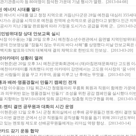
관기관종사자 등 80여명이 참석한 가운데 기념 행사가 열렸.. [2013-04-08]
린 에너지 시대를 열다
린 에너지 시대를 열고 청정 지역으로 거듭난다군은 28일 예천읍 대심리 355세
시가스 공급을 시작으로 예천읍 전역에 순차적으로 공급한다고 밝혔다.인근 지
공사가 지난 2월말 완료됨에 따라 가정용 도시가스 공급을 위해 군.. [2013-03-2
역민방위대장 상대 안보교육 실시
서장 이수용)는 3월 20일 오후 2시 예천청소년수련관에서 읍면별 지역민방위대장
가운데 안보영상물 “잠들지 않는 우리의 바다 서해”를 상영했다.이날 안보교육은 
백지화 발표와 UN의 대북제재 결의 채택으로 한반도의 안보상.. [2013-03-20]
천아카데미 성황리 열려
 이현준)은 20일 오후 3시 예천군문화회관에서 (재)아침편재문화재단 고도원 이
회 예천아카데미를 개최했다.이번 아카데미 강연에서는 고도원 이사장의 ‘꿈 너머
 사람들이 꿈을 꾸고 키우며, 꿈을 이루고 난 후에는 무엇을.. [2013-03-20]
통과 배려·명품경찰서 만들기 캠페인 전개
서장 이수용)는 13일 퇴근시간 청렴동아리 푸름회 회원과 직원이 함께한 가운데
렴과 의무위반 없는 명품경찰서 만들기’ 조성을 위한 공감 캠페인을 실시했다.이
 지향하는 정부3.0시대에 맞춰 공감하는 맞춤형 치안구현을 위해.. [2013-03-1
토-멘티 결연 공무원과 대화의 시간 운영
이현준)은 12일 오후 5시 군청 회의실에서 선후배 공무원들간 멘토-멘티 결연 
다.이번 결연은 군에서 신규 직원들의 공직생활 적응을 돕기 위해 2011년도부터
 있는 멘토링 제도로 선배공무원들에게는 리더십 역량 향상.. [2013-03-14]
카드 갖기 운동 협약