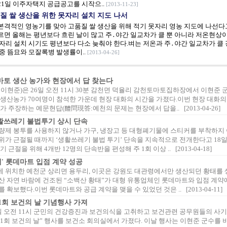
21일 이주자택지 공급공고를 시작으..
[2013-11-23]
품질 쌀 생산을 위한 못자리 설치 지도 나서
본격적인 영농기를 맞아 고품질 쌀 생산을 위해 적기 못자리 영농 지도에 나선다
르면 올해는 평년보다 흐린 날이 많고 주․야간 일교차가 클 뿐 아니라 저온현상
못자리 설치 시기도 평년보다 다소 늦춰야 한다.벼는 저온과 주․야간 일교차가 클 
 중 뜸묘와 모잘록병 발생률이..
[2013-04-26]
마토 생산 농가와 현장에서 답 찾는다
이현준)은 26일 오전 11시 30분 감천면 덕율리 감천토마토집하장에서 이현준 
 생산농가 70여명이 참석한 가운데 현장 대화의 시간을 가졌다.이번 현장 대화의
가 주장하는 예문현답(醴問現答:예천의 문제는 현장에서 답을.. [2013-04-26]
활쓰레기 불법투기 상시 단속
량제 봉투를 사용하지 않거나 가구, 냉장고 등 대형폐기물에 스티커를 부착하지
위가 근절될 때까지 ‘생활쓰레기 불법 투기’ 단속을 지속적으로 전개한다고 18
 근절을 위해 4개반 12명의 단속반을 편성해 주 1회 이상 .. [2013-04-18]
' 롯데마트 입점 계약 성공
 위치한 예천군 상리면 용두리, 이곳은 강원도 대관령에서만 생산되던 황태를
산 자연 바람에 건조된 “소백산 황태”가 대형 유통업체인 롯데마트와 입점 계약에
 확보했다.이번 롯데마트와 공급 계약을 맺을 수 있었던 것은 .. [2013-04-11]
1회 보건의 날 기념행사 가져
일 오전 11시 군민의 건강증진과 보건의식을 고취하고 보건관련 공무원들의 사
41회 보건의 날” 행사를 보건소 회의실에서 가졌다. 이날 행사는 이현준 군수를 