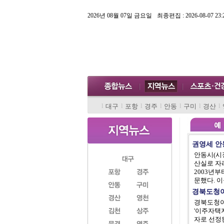
2026년 08월 07일 금요일
최종편집 : 2026-08-07 23:
l
l
l
l
l
l
l
대구
포항
경주
안동
구미
경산
권영세 안
안동시(시
산실로 자
2003년부
문했다. 이
경북도청이
경북도청이
'이주자택
자로 선정