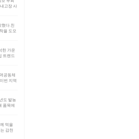
일보 부회
 내고장 사
밝혔다.친
착을 도모
석한 가운
업 트렌드
지역공동체
.이번 지역
년도 밭농
개 품목에
께 먹을
있는 감천