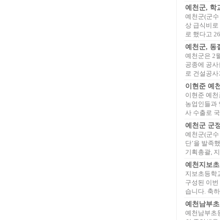
예천군, 학
예천군(군수
상 급식비로 
로 했다고 26
예천군, 동
예천군은 2월
공종에 공사
로 건설공사가
이현준 예
이현준 예천군
농업인들과 
사 수출로 국
예천군 군정
예천군(군수 
단’을 발족
기획총괄, 지역
예천지보초등
지보초등학교(
구성된 이번
습니다. 축하
예천남부초
예천남부초등학