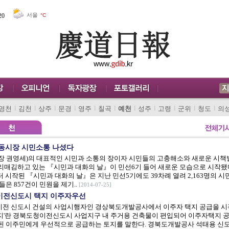
서울
°C
20
l
l
l
l
l
l
l
l
l
l
l
영천
김천
상주
문경
영주
칠곡
예천
성주
고령
군위
청도
의
동시장 시민소통 나셨다
장 권영세)의 대표적인 시민과 소통의 장이자 시민들의 고충해소와 새로운 시
리매김하고 있는 『시민과 대화의 날』이 민선6기 들어 새로운 모습으로 시작됐
터 시작된 『시민과 대화의 날』은 지난 민선5기에도 39차례 열려 2,163명의 시
들은 857건이 민원을 제기..
[2014-07-25]
전신도시 택지 이주자우선
전 신도시 건설의 사업시행자인 경상북도개발공사에서 이주자 택지 공급을 시
지'란 경북도청이전신도시 사업지구 내 주거용 건축물이 편입되어 이주자택지 
된 이주민에게 우선적으로 공급하는 토지를 말한다. 경북도개발공사 석태용 신