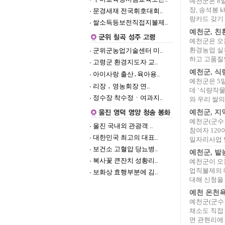
예천군은 8
장, 송석봉 
문경새재 전국휘호대회..
랑카드 갖기 
쌀소득등보전직접지불제..
예천군, 친
예천군은 오는
환경농업 실
군위군농업기술센터 미..
하고 고품질안
고령군 환경지도자 교..
예천군, 식
아이사랑 출산․육아용..
예천군은 5일
리장 ․ 영농회장 연..
데 ‘식량작
정수장 착수정ㆍ여과지..
와 우리 쌀의 
예천군, 
예천군(군수
울진 국내외 관광객 ..
참여자 12
대한민국 최고의 대표..
일자리사업 발
보건소 고혈압 당뇨병..
예천군, 밭
복사꽃 큰잔치 성황리..
예천군이 오
업직불제의 대
보화상 효행부분에 김..
대해 신청을 받
예천 온천욕
예천군(군수
채소도 직접
면 관현리에 3