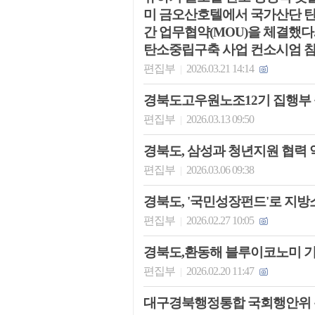
미 금오산호텔에서 국가산단 탄
간 업무협약(MOU)을 체결했
탄소중립구축 사업 컨소시엄 참
편집부
2026.03.21 14:14
|
경북도고우원노조12기 집행부
편집부
2026.03.13 09:50
|
경북도, 삼성과 청년지원 협력 
편집부
2026.03.06 09:38
|
경북도, '국민성장펀드'로 지방
편집부
2026.02.27 10:05
|
경북도,환동해 블루이코노미 
편집부
2026.02.20 11:47
|
대구경북행정통합 국회행안위 