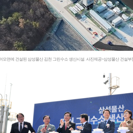
어모면에 건설된 삼성물산 김천 그린수소 생산시설. 사진제공=삼성물산 건설부