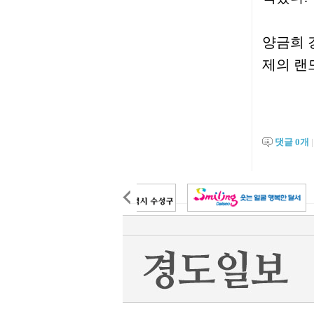
양금희 
제의 랜
댓글
0
개