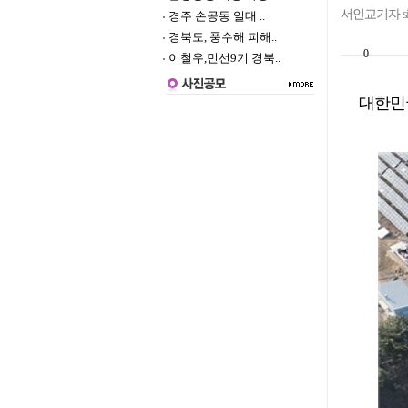
서인교기자
s
경주 손공동 일대 ..
경북도, 풍수해 피해..
0
이철우,민선9기 경북..
대한민