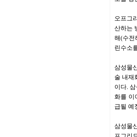
오프그리
산하는 
해(수전해
린수소를
삼성물산
술 내재
이다. 
화를 이
급될 예
삼성물산
프그리드