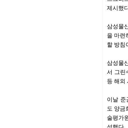
제시했다
삼성물산
을 마련
할 방침
삼성물산
서 그린
등 해외
이날 준
도 양금
술평가원
석했다.