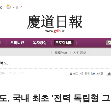
서울
00
°C
l
l
l
포토뉴스
사진공모
북도,
2026.03.26
집부
|
신고
인쇄
스크랩
도, 국내 최초 '전력 독립형 