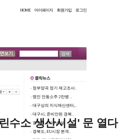
HOME
마이페이지
회원가입
로그인
정부양곡 정기 재고조사..
명인 안동소주 2만병 ..
대구상의 지식재산센터,..
대구시, 준비안된 경북..
그린수소 생산시설' 문 열다
경주시, 2013년 설..
경북도, EU시장 본격..