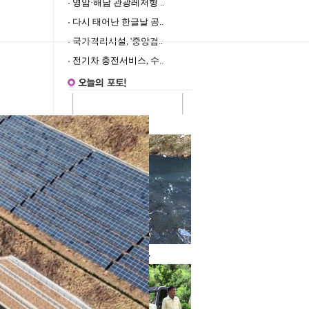
영암·해남 관광레저형 ..
다시 태어난 한글날 공..
국가격리시설, '중앙검..
전기차 충전서비스, 수..