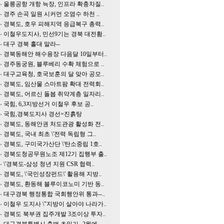
울릉공항 개항 늑장, 인프라 확충차질..
경주 손곡 일원 시커먼 오염수 하천 ..
경북도, 호우 피해지역 응급복구 총력..
이철우도지사, 민선9기는 경북 대전홤..
대구 경북 홀대 말라--
경북동해안 해수용장 다음달 10일부터..
경주동궁원, 블루베리 수확 체험으로 ..
대구교육청, 호국보훈의 달 맞아 공모..
경북도, 임산물 스마트팜 확대 전력회..
경북도, 어르신 돌봅 취약계층 일자리..
국힘, 6,3지방선거 이철우 후보 공..
국힘,경북도지사 경선=진흙탕
경북도, 동해안권 처도관광 활성화 전..
경북도, 국내 최초 \'전력 독립형 그..
경북도, 구미국가산단 \'탄소중립 1호..
경북도청공무원노조 제12기 집행부 출..
\'경북도-삼성 청년 지원 CSR 협력..
경북도, \'국민성장펀드\' 활용해 지방..
경북도, 환동해 블루이코노미 기반 동..
대구경북 행정통합 국회행안위 통과--..
이철우 도지사 \"지방이 살아야 나라가..
경북도 북부권 집주개발 3조이상 투자..