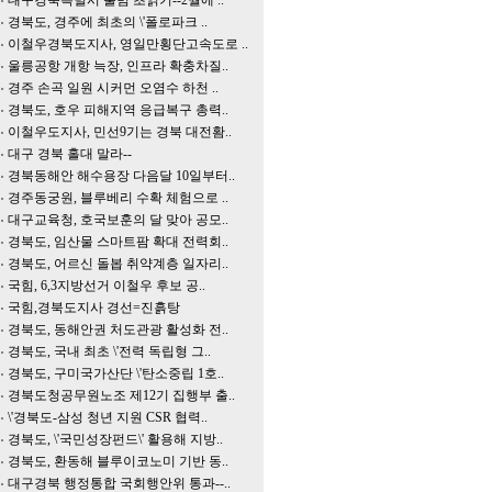
대구경북특별시 출범 초읽기--2월에 ..
경북도, 경주에 최초의 \'폴로파크 ..
이철우경북도지사, 영일만횡단고속도로 ..
울릉공항 개항 늑장, 인프라 확충차질..
경주 손곡 일원 시커먼 오염수 하천 ..
경북도, 호우 피해지역 응급복구 총력..
이철우도지사, 민선9기는 경북 대전홤..
대구 경북 홀대 말라--
경북동해안 해수용장 다음달 10일부터..
경주동궁원, 블루베리 수확 체험으로 ..
대구교육청, 호국보훈의 달 맞아 공모..
경북도, 임산물 스마트팜 확대 전력회..
경북도, 어르신 돌봅 취약계층 일자리..
국힘, 6,3지방선거 이철우 후보 공..
국힘,경북도지사 경선=진흙탕
경북도, 동해안권 처도관광 활성화 전..
경북도, 국내 최초 \'전력 독립형 그..
경북도, 구미국가산단 \'탄소중립 1호..
경북도청공무원노조 제12기 집행부 출..
\'경북도-삼성 청년 지원 CSR 협력..
경북도, \'국민성장펀드\' 활용해 지방..
경북도, 환동해 블루이코노미 기반 동..
대구경북 행정통합 국회행안위 통과--..