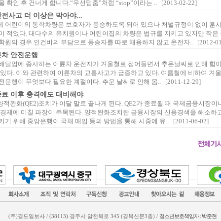
확인 후 건너게 합니다.“우선멈춤”처럼 “stop”이라는 .. [2013-02-22]
전사고 더 이상은 막아야...
 어린이의 통학차량은 보호자가 동승하도록 되어 있으나 처벌규정이 없이 훈
이 적었다. 대다수의 유치원이나 어린이집의 차량은 법규를 지키고 있지만 작은 
원의 경우 인건비의 부담으로 동승자를 따로 채용하지 않고 운전자.. [2012-01-
륜차 안전운행
배달업에 종사하는 이륜차 운전자가 겨울철로 접어들면서 추운날씨로 인해 힘이
 있다. 이와 관련하여 이륜차의 교통사고가 급증하고 있다. 여름철에 비하여 겨
운행이 무엇보다 필요한 계절이다. 추운 날씨로 인해 몸.. [2011-12-29]
종료 이후 충격에도 대비해야
양적완화(QE2)조치가 이달 말로 끝나게 된다. QE2가 종료될 때 국제금융시장이
계경제에 미칠 파장이 주목된다. 양적완화조치란 금융시장의 신용경색을 해소하
기 위해 중앙은행이 국채 매입 등의 방법을 통해 시중에 유.. [2011-06-02]
(주)경도일보사 / (38113) 경주시 알천북로 345 (경북신문3층) /
청소년보호책임자 : 박준현