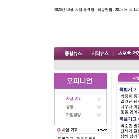
2026년 08월 07일 금요일
최종편집 : 2026-08-07 15:
특별기고 
박종희 동
알려진 쌩
너무나 마
움을 잃어가
특별기고 
박준현 발
천제가 결
상해 정기
특별기고 =쌩텍쥐페리..