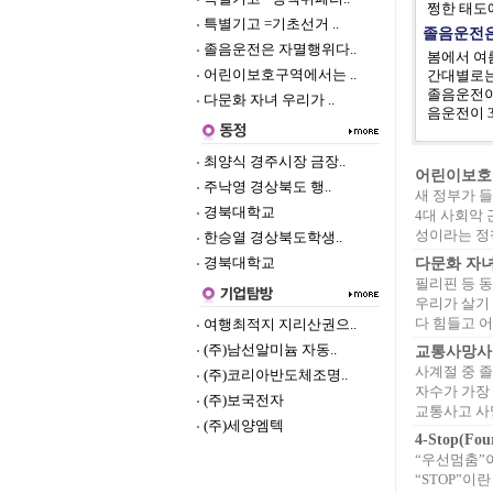
쩡한 태도에
특별기고 =기초선거 ..
졸음운전
졸음운전은 자멸행위다..
봄에서 여
어린이보호구역에서는 ..
간대별로는 
졸음운전이
다문화 자녀 우리가 ..
음운전이 3
최양식 경주시장 금장..
어린이보호
주낙영 경상북도 행..
새 정부가 
경북대학교
4대 사회악
성이라는 정책
한승열 경상북도학생..
경북대학교
다문화 자
필리핀 등 동
우리가 살기
다 힘들고 어
여행최적지 지리산권으..
(주)남선알미늄 자동..
교통사망사
사계절 중 졸
(주)코리아반도체조명..
자수가 가장
(주)보국전자
교통사고 사망
(주)세양엠텍
4-Stop(Fo
“우선멈춤”
“STOP”이