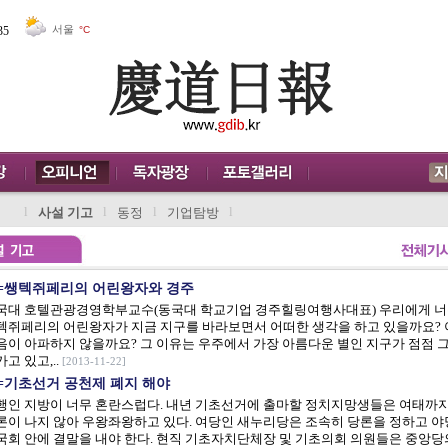
서울
°C
35
l
l
l
l
사설 기고
동정
기업탐방
=쌩텍쥐페리의 어린왕자와 경주
국대 호텔관광경영학부교수(동국대 학교기업 경주힐링여행사대표) 우리에게 너
텍쥐페리의 어린왕자가 지금 지구를 바라보면서 어떠한 생각을 하고 있을까요?
음이 아파하지 않을까요? 그 이유는 우주에서 가장 아름다운 별인 지구가 점점 
고 있고,..
[2013-11-22]
=기초선거 공천제 폐지 해야
행인 지방이 너무 혼란스럽다. 내년 기초선거에 출마할 정치지망생들은 여태까
론이 나지 않아 우왕좌왕하고 있다. 여당인 새누리당은 조속히 당론을 정하고 야
국회 안에 결말을 내야 한다. 현직 기초자치단체장 및 기초의회 의원들은 중앙당