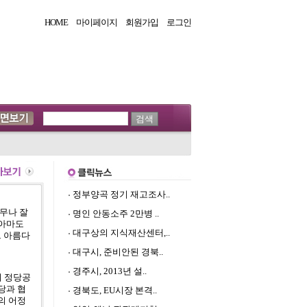
HOME
마이페이지
회원가입
로그인
정부양곡 정기 재고조사..
무나 잘
명인 안동소주 2만병 ..
 아마도
대구상의 지식재산센터,..
그 아름다
대구시, 준비안된 경북..
경주시, 2013년 설..
지 정당공
당과 협
경북도, EU시장 본격..
의 어정