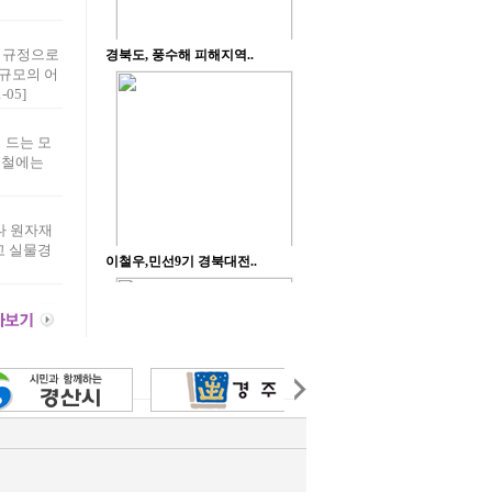
시규정으로
규모의 어
05]
 드는 모
울철에는
나 원자재
고 실물경