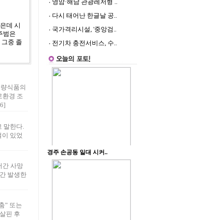
영암·해남 관광레저형 ..
다시 태어난 한글날 공..
은데 시
국가격리시설, '중앙검..
 주범은
 그중 졸
전기차 충전서비스, 수..
불량식품의
로환경 조
6]
 말한다.
절이 있었
어간 사망
년간 발생한
춤” 또는
살핀 후