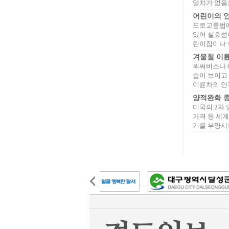
열차가 없음을 
어린이의 안
도로교통법에
있어 실효성
린이집이나 학
겨울철 이
퀵써비스나 
습이 보이고
이륜차의 안전
양적완화 
미국의 2차 
가격 등 세
기를 부양시키