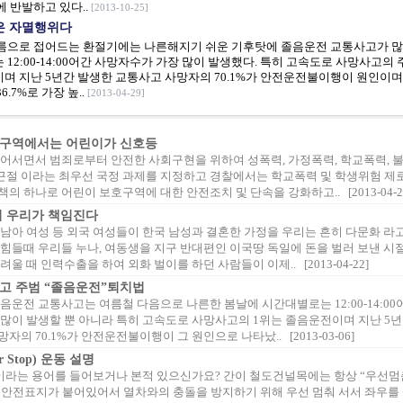
 반발하고 있다..
[2013-10-25]
은 자멸행위다
름으로 접어드는 환절기에는 나른해지기 쉬운 기후탓에 졸음운전 교통사고가 많
12:00-14:00어간 사망자수가 가장 많이 발생했다. 특히 고속도로 사망사고의
며 지난 5년간 발생한 교통사고 사망자의 70.1%가 안전운전불이행이 원인이며
6.7%로 가장 높..
[2013-04-29]
구역에서는 어린이가 신호등
들어서면서 범죄로부터 안전한 사회구현을 위하여 성폭력, 가정폭력, 학교폭력, 
 근절 이라는 최우선 국정 과제를 지정하고 경찰에서는 학교폭력 및 학생위험 제
의 하나로 어린이 보호구역에 대한 안전조치 및 단속을 강화하고.. [2013-04-2
녀 우리가 책임진다
남아 여성 등 외국 여성들이 한국 남성과 결혼한 가정을 우리는 흔히 다문화 라고
 힘들때 우리들 누나, 여동생을 지구 반대편인 이국땅 독일에 돈을 벌러 보낸 시
려울 때 인력수출을 하여 외화 벌이를 하던 사람들이 이제.. [2013-04-22]
고 주범 “졸음운전”퇴치법
음운전 교통사고는 여름철 다음으로 나른한 봄날에 시간대별로는 12:00-14:00
 많이 발생할 뿐 아니라 특히 고속도로 사망사고의 1위는 졸음운전이며 지난 5
자의 70.1%가 안전운전불이행이 그 원인으로 나타났.. [2013-03-06]
ur Stop) 운동 설명
이라는 용어를 들어보거나 본적 있으신가요? 간이 철도건널목에는 항상 “우선멈
란 안전표지가 붙어있어서 열차와의 충돌을 방지하기 위해 우선 멈춰 서서 좌우를 