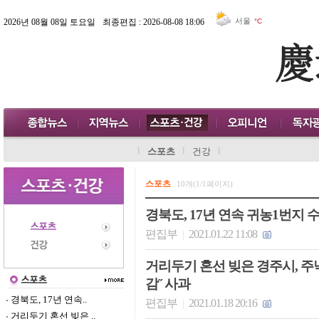
서울
2026년 08월 08일 토요일
최종편집 : 2026-08-08 18:06
°C
l
l
l
스포츠
건강
스포츠
10개(1/1페이지)
경북도, 17년 연속 귀농1번지 
편집부
2021.01.22 11:08
|
거리두기 혼선 빚은 경주시, 주낙
감˝ 사과
경북도, 17년 연속..
편집부
2021.01.18 20:16
|
거리두기 혼선 빚은 ..