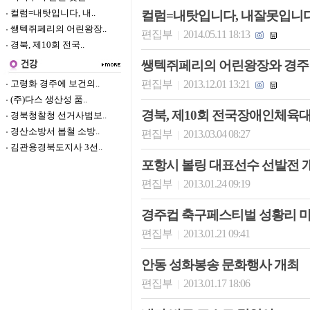
컬럼=내탓입니다, 내..
컬럼=내탓입니다, 내잘못입니
쌩텍쥐페리의 어린왕장..
편집부
2014.05.11 18:13
|
경북, 제10회 전국..
쌩텍쥐페리의 어린왕장와 경주
고령화 경주에 보건의..
편집부
2013.12.01 13:21
|
(주)다스 생산성 품..
경북, 제10회 전국장애인체육
경북청찰청 선거사범보..
경산소방서 봅철 소방..
편집부
2013.03.04 08:27
|
김관용경북도지사 3선..
포항시 볼링 대표선수 선발전 
편집부
2013.01.24 09:19
|
경주컵 축구페스티벌 성황리 
편집부
2013.01.21 09:41
|
안동 성화봉송 문화행사 개최
편집부
2013.01.17 18:06
|