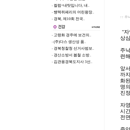
컬럼=내탓입니다, 내..
쌩텍쥐페리의 어린왕장..
↑↑ 
경북, 제10회 전국..
"자
고령화 경주에 보건의..
상심
(주)다스 생산성 품..
경북청찰청 선거사범보..
주낙
경산소방서 봅철 소방..
련해
김관용경북도지사 3선..
앞서
까지
화된
명의
진정
자영
시간
전면
중앙