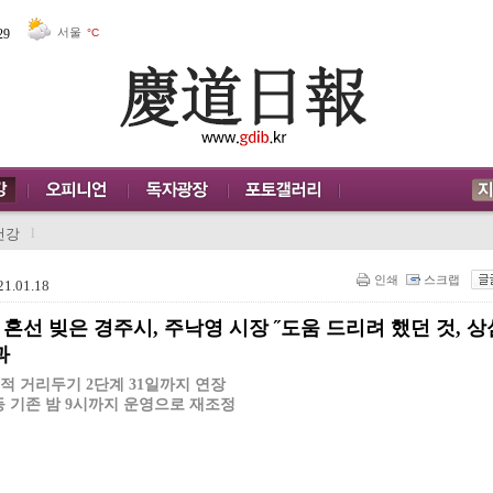
서울
29
°C
l
건강
인쇄
스크랩
1.01.18
혼선 빚은 경주시, 주낙영 시장 ˝도움 드리려 했던 것, 상
과
적 거리두기 2단계 31일까지 연장
등 기존 밤 9시까지 운영으로 재조정