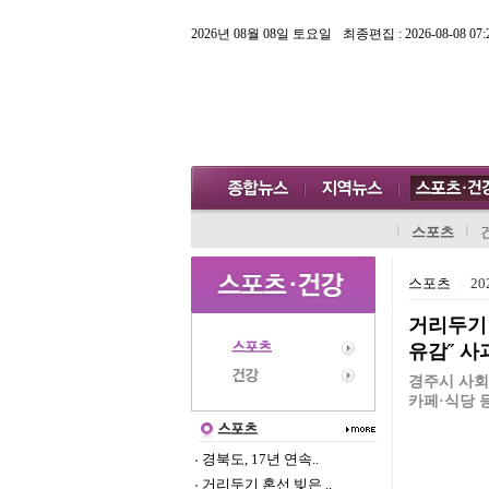
2026년 08월 08일 토요일
최종편집 : 2026-08-08 07:
l
l
스포츠
스포츠
202
|
거리두기 
유감˝ 사
경주시 사회
카페·식당 
경북도, 17년 연속..
거리두기 혼선 빚은 ..