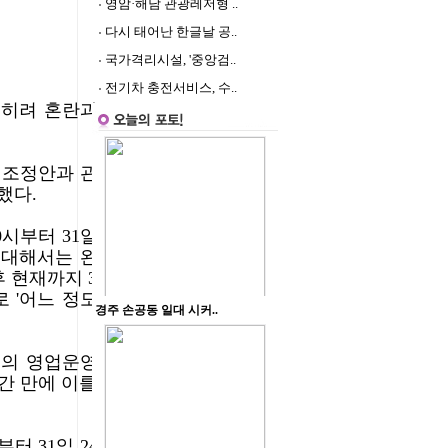
영암·해남 관광레저형 ..
다시 태어난 한글날 공..
국가격리시설, '중앙검..
전기차 충전서비스, 수..
오히려 혼란과
 조정안과 관
했다.
시부터 31일
 대해서는 완
후 현재까지 3
 '어느 정도
등의 영업운영
간 만에 이를
터 31일 24