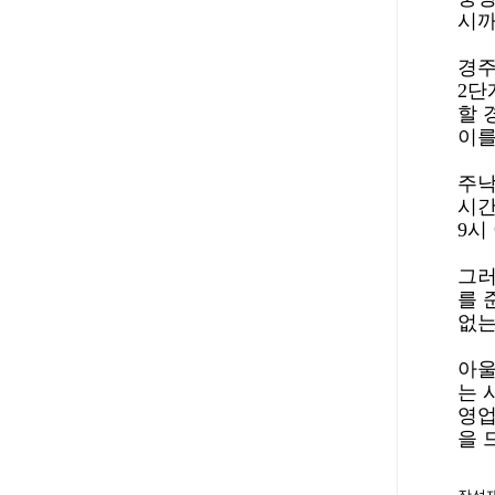
시까
경주
2단
할 
이를
주낙
시간
9시
그러
를 
없는
아울
는 
영업
을 