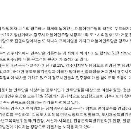
 텃밭이자 보수적 경주에서 약세에 놓여있는 더불어민주당의 약진이 두드러지
난
6.13
지방선거에서 경주시 더불어민주당 시장후보와 도
‧
시의원후보가 거둔
바탕으로 집권여당이라는 또 하나의 프리미엄을 가지고 더불어민주당은 경주시
다
.
수적 경주지역에서 민주당을 거론하는 것 자체가 꺼려지기도 했지만
6.13
지방선
화로 민주당에 대한 우호적인 분위기가 조성되고 있다
.
은 임배근 동국대교수가 지난
7
월
13
일 경주시지역위원장으로 임명된 후 당원
 있으며
,
허대만 경북도당위원장과 이해찬 당대표 선출과정을 거치면서 경주시
조직정비에 박차를 가하고 있으며 경주시민들의 민주당에 대한 참여도와 호응이 
원회는 민주당을 사랑하는 경주시민과 민주당원들 대상으로 여성위원장
,
청년
장애인위원장을 오는
11
월
25
일까지 공개적으로 모집함으로써 경주시민의 참
 경주시민속으로 융화되는 계기를 마련하고 있다
.
민주당 경주시지역위원회는 정책위원장으로 동국대 허형도 명예교수를 영입하
위원회를 구성하고
,
김상도 시의원을 민원실장으로 임명하고
,
도시재생특별위
소년교육특별위원회
(
위원장
,
서선자 시의원
),
전통문화특별위원회
(
위원장
,
일공
주발전에 기여하는 정당으로 거듭하는 노력을 하고 있다
.