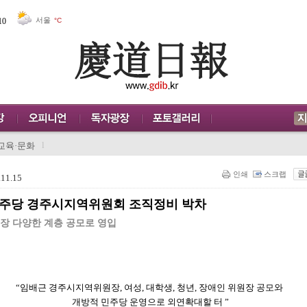
서울
10
°C
l
교육·문화
인쇄
스크랩
11.15
주당 경주시지역위원회 조직정비 박차
장 다양한 계층 공모로 영입
“
임배근 경주시지역위원장
,
여성
,
대학생
,
청년
,
장애인 위원장 공모와
개방적 민주당 운영으로 외연확대할 터
”