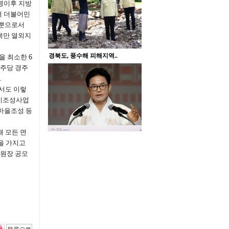
령이후 지방
 더불어민
장뿐으로서
북만 열외지
을 최소한
6
주당 경주
.
서도 이렇
도시조성사업
마을조성 등
재 모든 면
을 가지고
위원장 공모