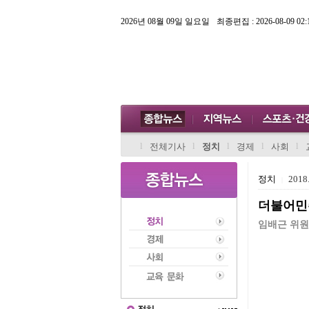
2026년 08월 09일 일요일
최종편집 : 2026-08-09 02:
l
l
l
l
l
전체기사
정치
경제
사회
정치
2018.
|
더불어민
임배근 위원