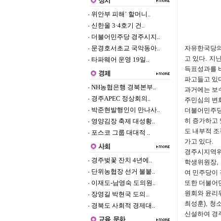
위안부 피해` 할머니..
신한울 3·4호기 건..
더불어민주당 경주시지..
문경호서초교 국악동아..
자유한국당의
고 있다
.
지
타파웨어 운영 19일..
득표성과를 
파고들고 있
NH농협은행 경북본부..
과거에는 보
경주APEC 정상회의..
주민심의 변
박준현발행인이 만나사..
더불어민주당
히 증가하고
영양김장 축제 대성황..
도 내부적 
포스코 그룹 대대적 ..
가고 있다
.
경주시지역위
경주벚꽃 잔치 4년에..
학생위원장
,
단위농협장 선거 불붙..
여 민주당이
이재도-남영숙 도의원..
또한 더불어
원회와 윤리
장영길 박현국 도의..
최성훈
),
청
경북도 사회적 경제대..
신설하여 경