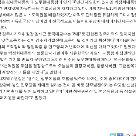
은 김대중대통령과 노무현대통령이 단지
10
년간 재임한바 있지만 박정희대통
간 변치않게 자유한국당 계열정당이 차지하고 있다
.
비록 지난
6.13
지방선거에서
경북에서 많은 시
‧
도의원을 배출하였지만 아직도 단체장은 유일하게 구미시
여전히 자유한국당에 남아있어 전국적으로 더불어민주당이 대세이지만 대구경
있다
.
 경주시지역위원장 임배근 동국대교수는
“8
대
2
로 편향된 경주지역의 정치지형
 맞추도록 하는 것이 경주지역발전에 도움이 될 것이라고 확신한다
”
며 더불어민
의 조직정비와 당원확충 등 민주당의 저변확대에 최선을 다하고 있다고 말했다
주는 박정희대통령의 보문단지개발이후 자유한국당 계열의 대통령이 집권하면
적 발전 계기를 만들지 못하였고 오히려 민주당 노무현대통령 재임시 역사문화
조
3
천억원을 투입을 결정함으로써 오늘날의 월정교복원
,
황룡사복원
,
교촌한옥
과 발전의 기틀을 닦았다
”
고 말했다
.
주시지역위원장은
“
경주는 정부여당과 호흡을 맞추어 나가는 것이 중요하다
”
며 현
상황에 놓인 민주당을 제대로 살리는 것이 곧 바로 경주발전이라는 확고한 신념
의 저변확대를 위해 노력하고 있다
“
며
”
이번 청년위원장 및 여성위원장 등 상설
과 지원을 바란다
“
고 말했다
.