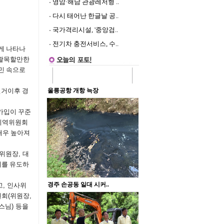
영암·해남 관광레저형 ..
다시 태어난 한글날 공..
국가격리시설, '중앙검..
전기차 충전서비스, 수..
게 나타나
 괄목할만한
민 속으로
거이후 경
가입이 꾸준
지역위원회
매우 높아져
위원장
,
대
여를 유도하
고
,
인사위
원회
(
위원장
,
스님
)
등을