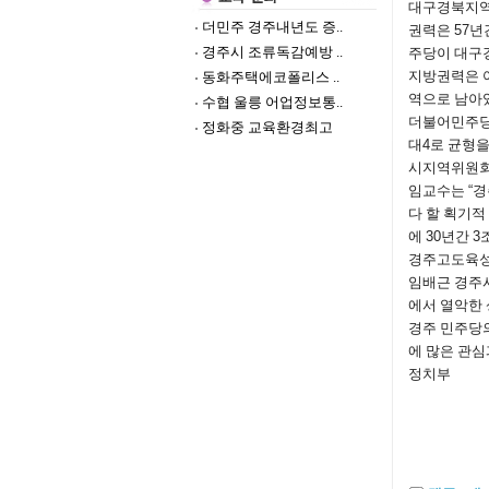
대구경북지역
더민주 경주내년도 증..
권력은
57
년
경주시 조류독감예방 ..
주당이 대구
지방권력은 
동화주택에코폴리스 ..
역으로 남아
수협 울릉 어업정보통..
더불어민주당
정화중 교육환경최고
대
4
로 균형을
시지역위원회
임교수는
“
경
다 할 획기
에
30
년간
3
경주고도육성
임배근 경
에서 열악한 
경주 민주당
에 많은 관심
정치부