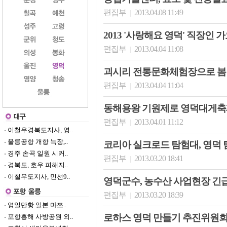
편집부
2013.04.08 11:49
|
2013 '사랑해요 영덕' 직장인 
편집부
2013.04.04 11:08
|
괴시리 전통문화체험장으로 봄
편집부
2013.04.04 11:04
|
동해용왕 기원제로 영덕대게축
편집부
2013.04.01 11:12
|
이철우경북도지사, 영..
울릉공항 개항 늑장,..
코리아 실크로드 탐험대, 영덕 
경주 손곡 일원 시커..
편집부
2013.03.20 18:41
|
경북도, 호우 피해지..
이철우도지사, 민선9..
영덕군수, 농수산 사업현장 긴
편집부
2013.03.20 18:39
|
영일만항 일본 마쯔..
로하스 영덕 만들기 추진위원회
포항흥해 사방공원 외..