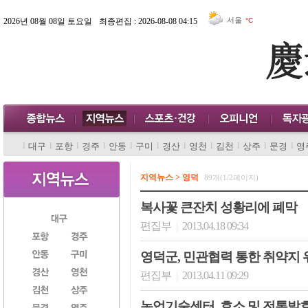
서울
2026년 08월 08일 토요일
최종편집 : 2026-08-08 04:15
°C
l
l
l
l
l
l
l
l
l
l
l
대구
포항
경주
안동
구미
경산
영천
김천
상주
문경
영
지역뉴스 > 영덕
89개(1/2페이지)
복사꽃 큰잔치 성황리에 폐막
편집부
2013.04.18 09:34
|
영덕군, 민관협력 통한 취약지
편집부
2013.04.11 09:29
|
농업기술센터, 효소 및 전통발