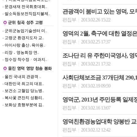
문경새재 전국휘호대회..
관광객이 붐비고 있는 영덕, 모
쌀소득등보전직접지불제..
편집부
2013.02.26 15:22
|
군위군농업기술센터 미..
영덕의 2월, 축구에 대한 열정
고령군 환경지도자 교..
편집부
2013.02.25 17:37
|
아이사랑 출산․육아용..
리장 ․ 영농회장 연..
조나단 리 유 주한미국영사, 영
정수장 착수정ㆍ여과지..
편집부
2013.02.21 17:32
|
울진 국내외 관광객 ..
사회단체보조금 37개단체 290,
대한민국 최고의 대표..
편집부
2013.02.19 09:59
|
보건소 고혈압 당뇨병..
복사꽃 큰잔치 성황리..
영덕군, 2013년 주민등록 일제
보화상 효행부분에 김..
편집부
2013.02.16 13:07
|
영덕친환경농업대학 양봉반 교
편집부
2013.02.12 12:42
|