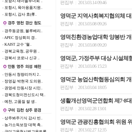
포항시 새마을부녀회 ..
편집부
2013.03.14 09:46
|
포항시, 육아용품지원..
포항시, 감사 효(孝..
영덕군 지역사회복지협의체 대
편집부
2013.03.08 09:26
|
경주동궁원, 블루베리..
영덕친환경농업대학 양봉반 개
APEC 정상회의 경..
KAIST 교수 ˝월..
편집부
2013.03.08 09:20
|
경북교육청, 공무원 ..
영덕군, 가정주부 대상 시설체
경북서 코로나 신규 ..
편집부
2013.03.06 15:23
|
안동서 청량리까지 2..
영덕군 농업산학협동심의회 개
정영길·박현국 도의원..
편집부
2013.03.04 18:05
|
권영세 안동시장 시민..
경북도청이전신도시 택..
생활개선영덕군연합회 제7·8대
예천, 고품질 쌀 생..
편집부
2013.02.28 13:01
|
상주봐주기식 감사 빈..
영덕군 관광진흥협의회 위원 
농가소득보장 대책 촉..
편집부
2013.02.27 12:35
|
구미교육청시범교육토론..